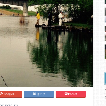
Google+
はてブ
Pocket
ponsored Link