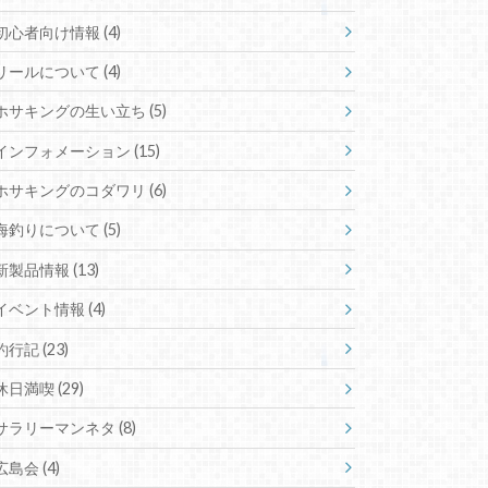
初心者向け情報 (4)
リールについて (4)
ホサキングの生い立ち (5)
インフォメーション (15)
ホサキングのコダワリ (6)
海釣りについて (5)
新製品情報 (13)
イベント情報 (4)
釣行記 (23)
休日満喫 (29)
サラリーマンネタ (8)
広島会 (4)