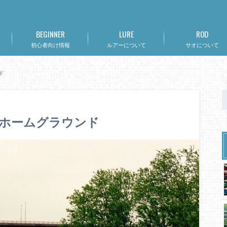
BEGINNER
LURE
ROD
初心者向け情報
ルアーについて
サオについて
ド
らホームグラウンド