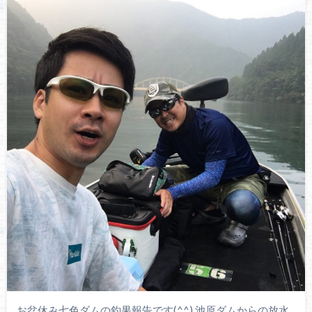
お盆休み七色ダムの釣果報告です(^^) 池原ダムからの放水