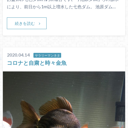
により、前日から1m以上増水した七色ダム。 池原ダム…
続きを読む
2020.04.14
サラリーマンネタ
コロナと自粛と時々金魚