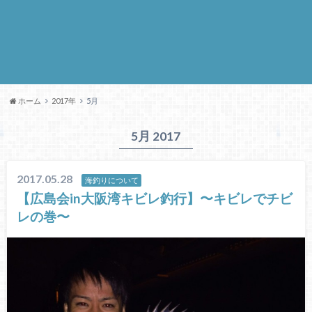
ホーム
2017年
5月
5月 2017
2017.05.28
海釣りについて
【広島会in大阪湾キビレ釣行】〜キビレでチビ
レの巻〜