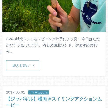
GWの城北ワンドをスピニング片手にチラ見！ 今日はただ
ただチラ見しただけ。 流石の城北ワンド、夕まずめの15
分…
続きを読む
2017.05.01
ルアーについて
【ジャバギル】横向きスイミングアクションム
ービー