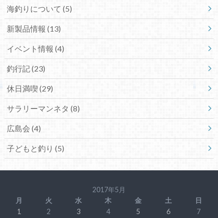
海釣りについて (5)
新製品情報 (13)
イベント情報 (4)
釣行記 (23)
休日満喫 (29)
サラリーマンネタ (8)
広島会 (4)
子どもと釣り (5)
2017年5月
月
火
水
木
金
土
日
1
2
3
4
5
6
7