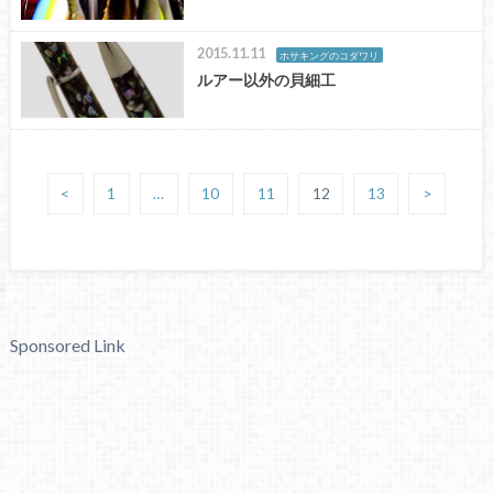
2015.11.11
ホサキングのコダワリ
ルアー以外の貝細工
<
1
…
10
11
12
13
>
Sponsored Link