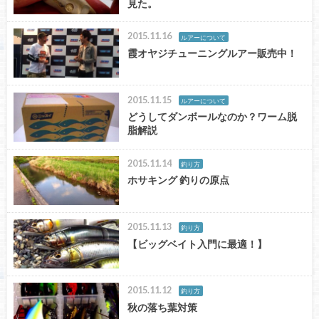
見た。
2015.11.16
ルアーについて
霞オヤジチューニングルアー販売中！
2015.11.15
ルアーについて
どうしてダンボールなのか？ワーム脱
脂解説
2015.11.14
釣り方
ホサキング 釣りの原点
2015.11.13
釣り方
【ビッグベイト入門に最適！】
2015.11.12
釣り方
秋の落ち葉対策