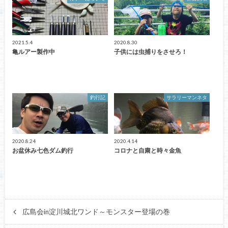
2021.5.4
2020.8.30
亀ルアー製作中
子供には虫捕りをさせろ！
釣行記
サラリーマンネタ
2020.8.24
2020.4.14
お盆休み七色ダム釣行
コロナと自粛と時々金魚
広島会in淀川城北ワンド～モンスター登場の巻