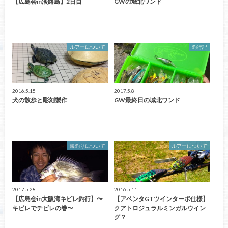
【広島会in淡路島】2日目
GWの城北ワンド
ルアーについて
釣行記
2016.5.15
2017.5.8
犬の散歩と彫刻製作
GW最終日の城北ワンド
海釣りについて
ルアーについて
2017.5.28
2016.5.11
【広島会in大阪湾キビレ釣行】〜
【アベンタGTツインターボ仕様】
キビレでチビレの巻〜
クアトロジュラルミンガルウイン
グ？