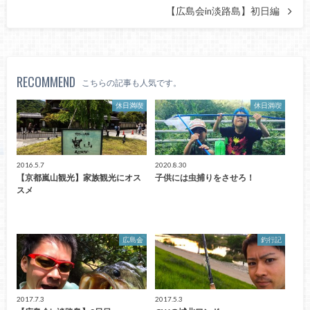
【広島会in淡路島】初日編
RECOMMEND
こちらの記事も人気です。
休日満喫
休日満喫
2016.5.7
2020.8.30
【京都嵐山観光】家族観光にオス
子供には虫捕りをさせろ！
スメ
広島会
釣行記
2017.7.3
2017.5.3