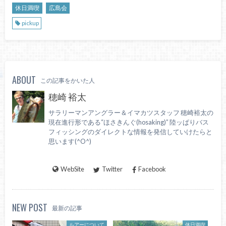
休日満喫
広島会
pickup
ABOUT
この記事をかいた人
穂崎 裕太
サラリーマンアングラー＆イマカツスタッフ 穂崎裕太の
現在進行形である“ほさきんぐ(hosaking)” 陸ッぱりバス
フィッシングのダイレクトな情報を発信していけたらと
思います(^O^)
WebSite
Twitter
Facebook
NEW POST
最新の記事
ルアーについて
休日満喫