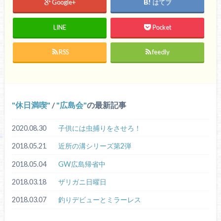
Google+
はてブ
LINE
Pocket
RSS
feedly
休日満喫
/
広島会
の最新記事
2020.08.30
子供には虫捕りをさせろ！
2018.05.21
近所の溝シリーズ第2弾
2018.05.04
GW広島帰省中
2018.03.18
ザリガニ日曜日
2018.03.07
釣りデビューとミラーレス